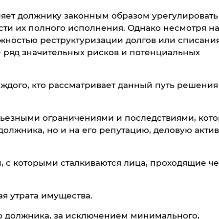
оляет должнику законным образом урегулировать
ти их полного исполнения. Однако несмотря н
жностью реструктуризации долгов или списани
бе ряд значительных рисков и потенциальных
аждого, кто рассматривает данный путь решения
рьезными ограничениями и последствиями, кот
должника, но и на его репутацию, деловую акти
 с которыми сталкиваются лица, проходящие ч
ая утрата имущества.
о должника, за исключением минимального,