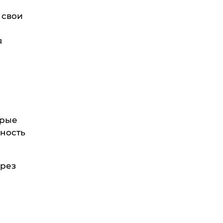
 свои
а
я
орые
вность
ерез