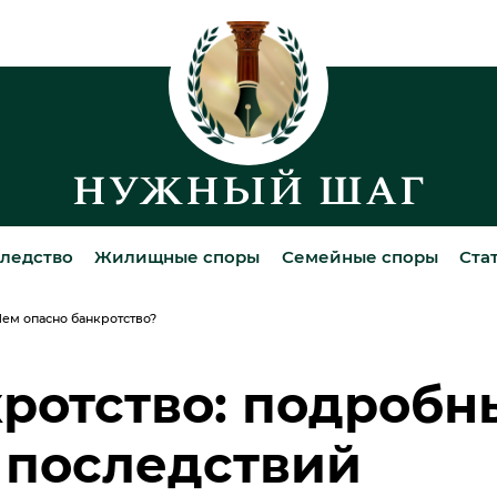
ледство
Жилищные споры
Семейные споры
Ста
ем опасно банкротство?
кротство: подробн
 последствий