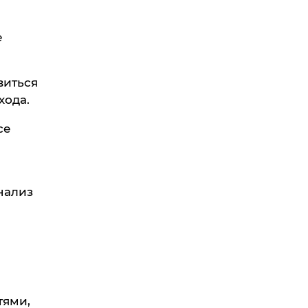
е
виться
хода.
се
нализ
тями,