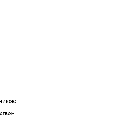
ников:
ством