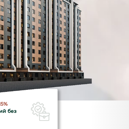
15%
ий без