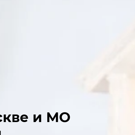
кве и МО
м