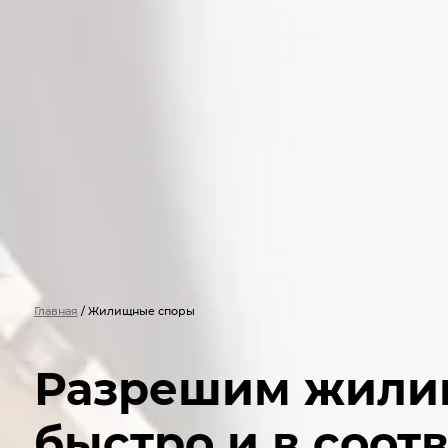
Главная
/
Жилищные споры
Разрешим жили
быстро и в соот