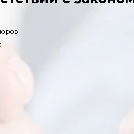
поров
е