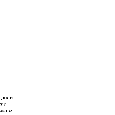
т доли
сли
ов по