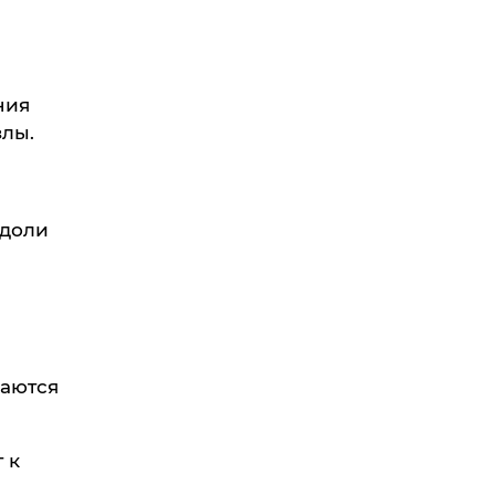
ния
лы.
 доли
ваются
 к