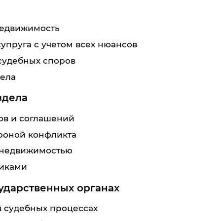
недвижимость
упруга с учетом всех нюансов
судебных споров
дела
здела
ов и соглашений
роной конфликта
 недвижимостью
щиками
сударственных органах
 судебных процессах