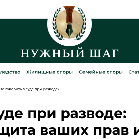
ледство
Жилищные споры
Семейные споры
Ста
то говорить в суде при разводе?
уде при разводе:
щита ваших прав 