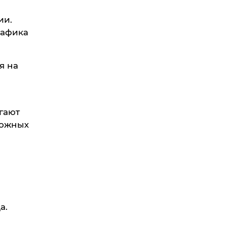
ии.
рафика
я на
гают
ложных
а.