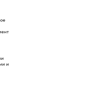
вое
мент
ни
ми и