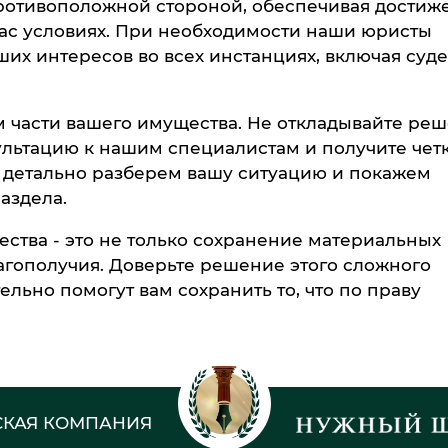
ротивоположной стороной, обеспечивая достиж
ас условиях. При необходимости наши юристы
ших интересов во всех инстанциях, включая суд
 части вашего имущества. Не откладывайте ре
ультацию к нашим специалистам и получите чет
ы детально разберем вашу ситуацию и покажем
аздела.
ства - это не только сохранение материальных
агополучия. Доверьте решение этого сложного
льно помогут вам сохранить то, что по праву
КАЯ КОМПАНИЯ