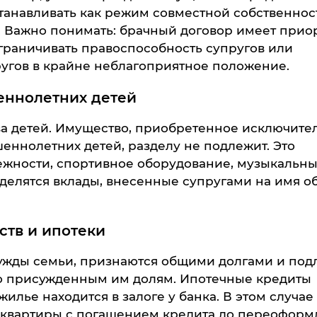
анавливать как режим совместной собственност
. Важно понимать: брачный договор имеет прио
граничивать правоспособность супругов или
ругов в крайне неблагоприятное положение.
еннолетних детей
а детей. Имущество, приобретенное исключите
еннолетних детей, разделу не подлежит. Это
ежности, спортивное оборудование, музыкальн
 делятся вклады, внесенные супругами на имя о
ств и ипотеки
нужды семьи, признаются общими долгами и под
о присужденным им долям. Ипотечные кредиты
илье находится в залоге у банка. В этом случае
 квартиры с погашением кредита до переоформ