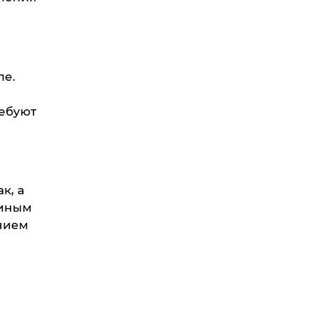
ле.
ребуют
к, а
 иным
нием