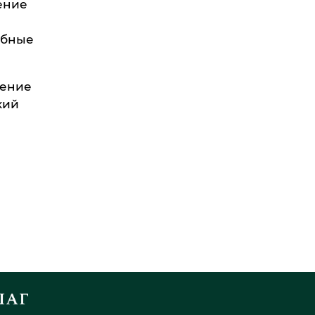
ение
ебные
шение
кий