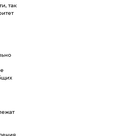
и, так
ритет
льно
ые
бщих
лежат
ления