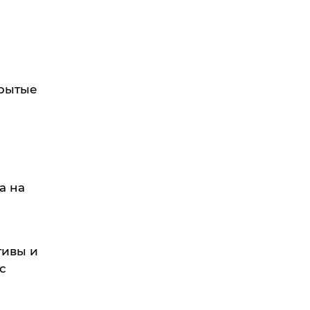
крытые
а на
тивы и
с