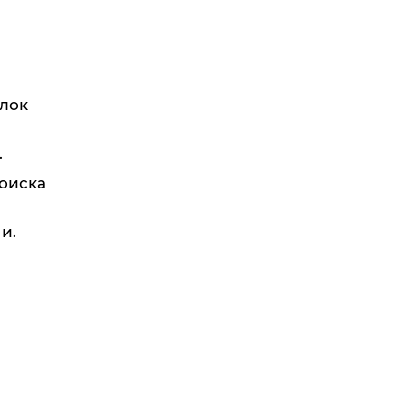
лок
.
поиска
и.