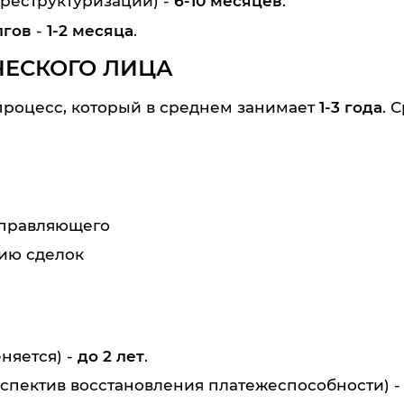
 реструктуризации) -
6-10 месяцев
.
лгов
-
1-2 месяца
.
ЧЕСКОГО ЛИЦА
процесс, который в среднем занимает
1-3 года
. 
управляющего
ию сделок
няется) -
до 2 лет
.
спектив восстановления платежеспособности) 