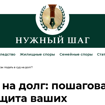
ледство
Жилищные споры
Семейные споры
Ста
ак подать в суд на долг?
 на долг: пошагов
ащита ваших