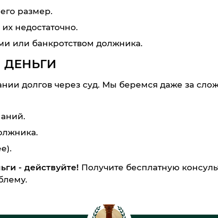
его размер.
их недостаточно.
и или банкротством должника.
 ДЕНЬГИ
нии долгов через суд. Мы беремся даже за сло
паний.
олжника.
е).
ги - действуйте!
Получите бесплатную консул
блему.