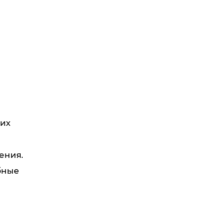
ших
ения.
бные