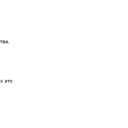
тва.
х это