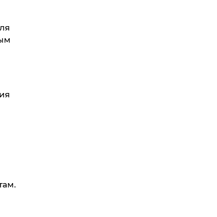
ля
ным
ия
там.