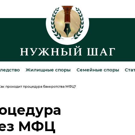
ледство
Жилищные споры
Семейные споры
Ста
Как проходит процедура банкротства МФЦ?
роцедура
рез МФЦ