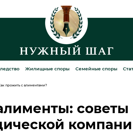
ледство
Жилищные споры
Семейные споры
Ста
Как прожить с алиментами?
алименты: советы 
дической компани