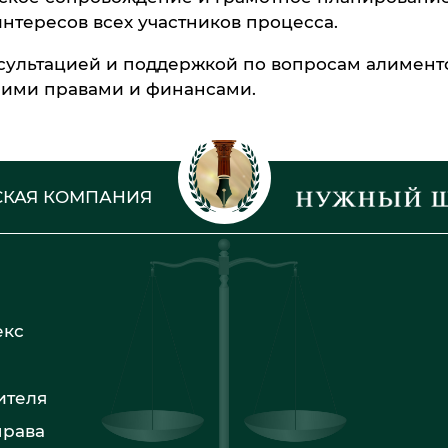
интересов всех участников процесса.
сультацией и поддержкой по вопросам алименто
шими правами и финансами.
КАЯ КОМПАНИЯ
екс
ителя
права