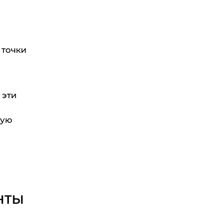
 точки
 эти
ную
НТЫ