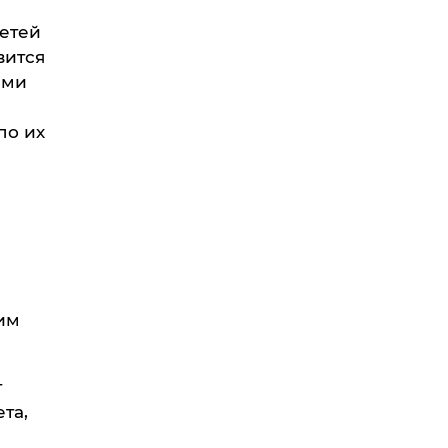
етей
вится
ими
по их
им
т
та,