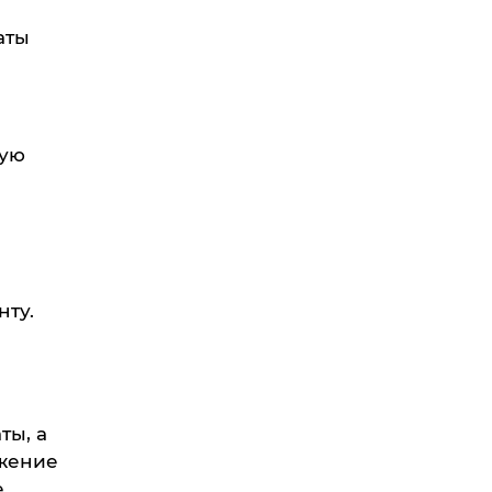
аты
кую
ту.
ты, а
яжение
е