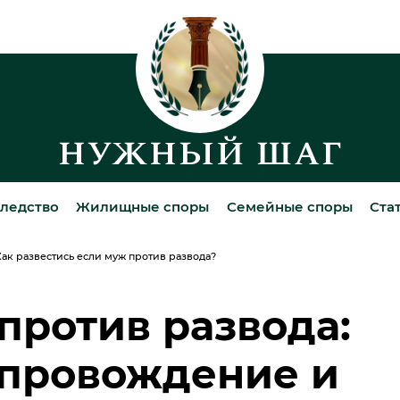
ледство
Жилищные споры
Семейные споры
Ста
ак развестись если муж против развода?
против развода:
провождение и