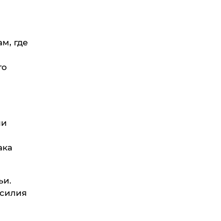
м, где
го
ии
ака
ьи.
асилия