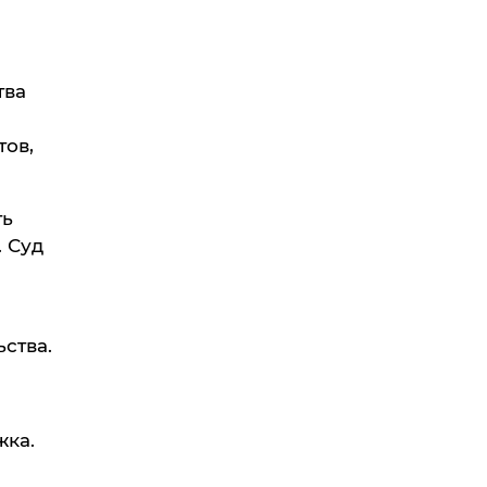
тва
тов,
ть
. Суд
ства.
жка.