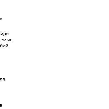
в
виды
ваемые
обий
ля
в