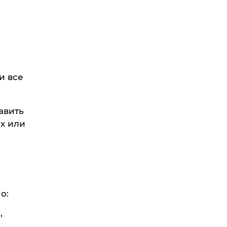
,
и все
авить
х или
о:
,