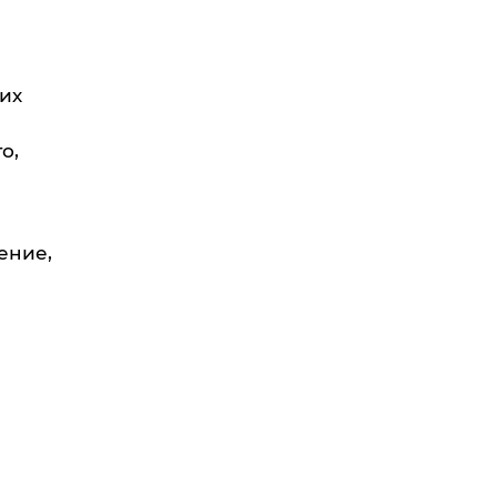
их
о,
ение,