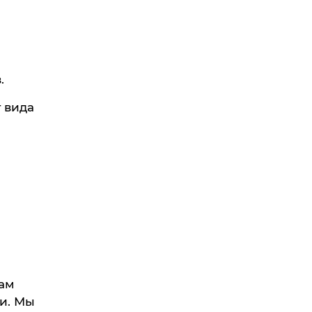
.
 вида
ам
и. Мы