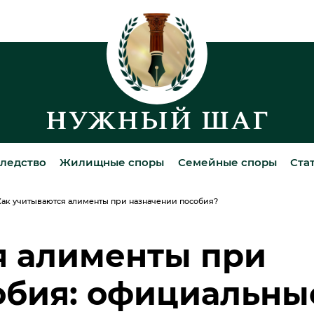
ледство
Жилищные споры
Семейные споры
Ста
Как учитываются алименты при назначении пособия?
я алименты при
обия: официальны