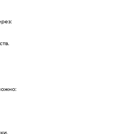
рез:
ств.
можно:
ки.