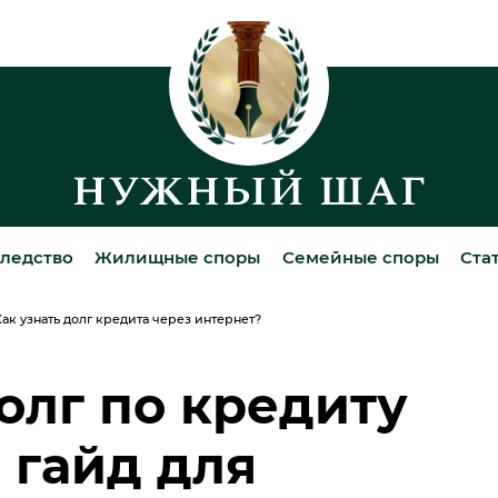
ледство
Жилищные споры
Семейные споры
Ста
ак узнать долг кредита через интернет?
олг по кредиту
 гайд для