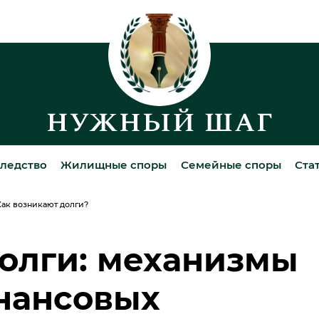
ледство
Жилищные споры
Семейные споры
Ста
Как возникают долги?
долги: механизмы
нансовых