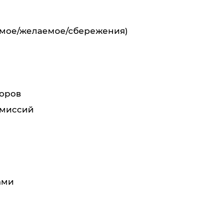
имое/желаемое/сбережения)
оров
омиссий
ами