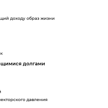
щий доходу образ жизни
ок
ющимися долгами
й
екторского давления