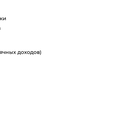
ки
в
ячных доходов)