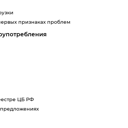
рузки
первых признаках проблем
лоупотребления
еестре ЦБ РФ
 предложениях