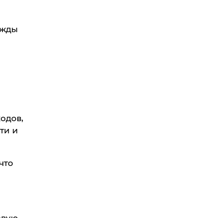
ужды
одов,
ти и
что