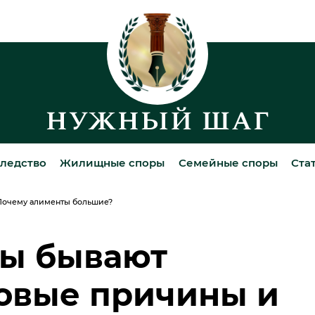
ледство
Жилищные споры
Семейные споры
Ста
Почему алименты большие?
ты бывают
овые причины и