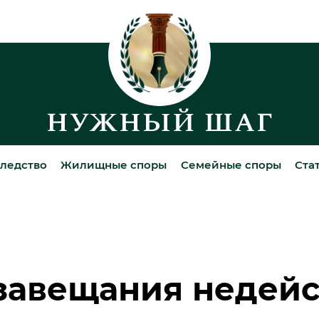
ледство
Жилищные споры
Семейные споры
Ста
завещания недей