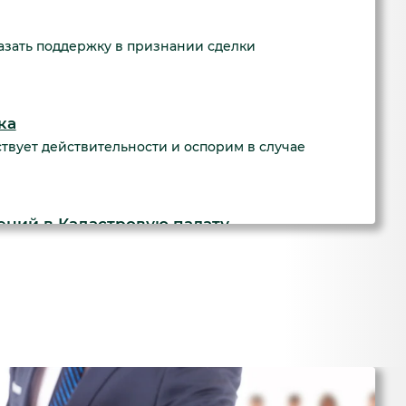
азать поддержку в признании сделки
ка
ствует действительности и оспорим в случае
ний в Кадастровую палату
лан и передадим его в Кадастровую палату для
троительство, учитывая все градостроительные