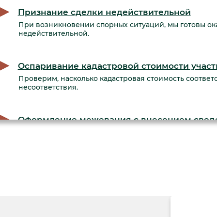
Признание сделки недействительной
При возникновении спорных ситуаций, мы готовы ок
недействительной.
Оспаривание кадастровой стоимости участ
Проверим, насколько кадастровая стоимость соответ
несоответствия.
Оформление межевания с внесением сведе
Проведем обследование участка, составим межевой п
регистрации.
Получение разрешения на строительство
Поможем получить все необходимые разрешения на с
нормы и требования.