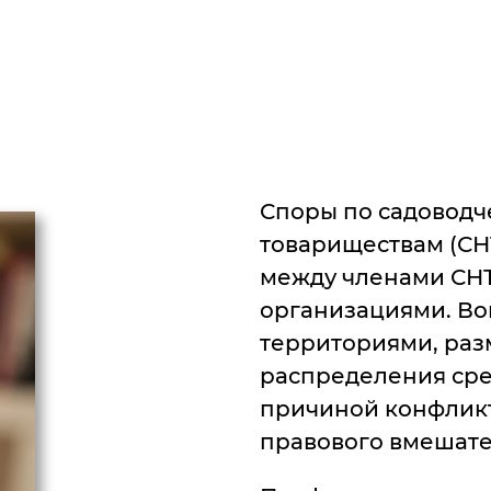
Споры по садовод
товариществам (СН
между членами СН
организациями. В
территориями, раз
распределения сред
причиной конфликт
правового вмешате